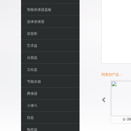
智能坐便器盖板
连体坐便器
浴室柜
艺术盆
台面盆
立柱盆
同类别产品：
节能水箱
蹲便器
小便斗
挂盆
Ｇ-3955
Ｇ-39
拖布盆