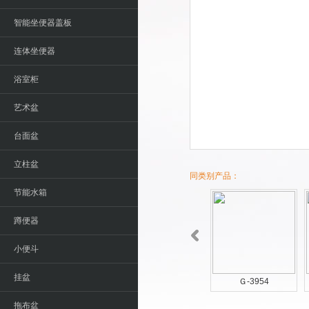
智能坐便器盖板
连体坐便器
浴室柜
艺术盆
台面盆
立柱盆
同类别产品：
节能水箱
蹲便器
小便斗
挂盆
Ｇ-3955
Ｇ-3954
拖布盆