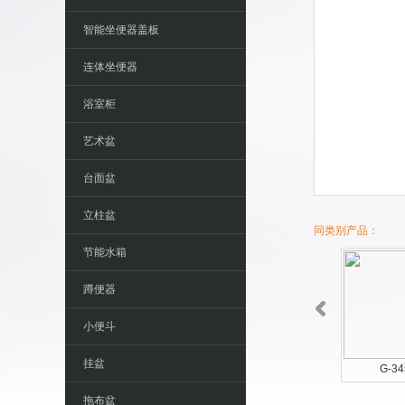
智能坐便器盖板
连体坐便器
浴室柜
艺术盆
台面盆
立柱盆
同类别产品：
节能水箱
蹲便器
小便斗
挂盆
G-3455
G-34
拖布盆